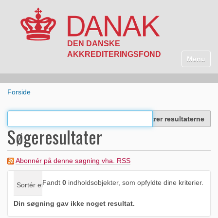
N
a
Toggle n
v
i
g
Forside
a
t
i
Filtrer resultaterne
o
Søgeresultater
n
Abonnér på denne søgning vha. RSS
Fandt
0
indholdsobjekter, som opfyldte dine kriterier.
Sortér efter
Relevans
dato (nyeste først)
alfabetisk
Din søgning gav ikke noget resultat.