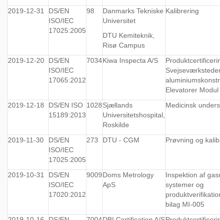
2019-12-31
DS/EN
98
Danmarks Tekniske
Kalibrering
ISO/IEC
Universitet
17025:2005
DTU Kemiteknik,
Risø Campus
2019-12-20
DS/EN
7034
Kiwa Inspecta A/S
Produktcertificeri
ISO/IEC
Svejseværksteder
17065:2012
aluminiumskonstr
Elevatorer Modul
2019-12-18
DS/EN ISO
1028
Sjællands
Medicinsk under
15189:2013
Universitetshospital,
Roskilde
2019-11-30
DS/EN
273
DTU - CGM
Prøvning og kalib
ISO/IEC
17025:2005
2019-10-31
DS/EN
9009
Doms Metrology
Inspektion af gas
ISO/IEC
ApS
systemer og
17020:2012
produktverifikatio
bilag MI-005
2019-10-16
DS/EN
7004
DBI Certification A/S
Produktcertificeri