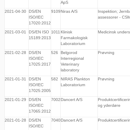
ApS
2021-04-30
DS/EN
9109
Niras A/S
Inspektion; Jern
ISO/IEC
assessorer - CS
17020:2012
2021-03-01
DS/EN ISO
1011
Klinisk
Medicinsk under
15189:2013
Farmakologisk
Laboratorium
2021-02-28
DS/EN
526
Belgorod
Prøvning
ISO/IEC
Interregional
17025:2017
Veterinary
laboratory
2021-01-31
DS/EN
582
NIRAS Plankton
Prøvning
ISO/IEC
Laboratorium
17025:2005
2021-01-29
DS/EN
7002
Dancert A/S
Produktcertificer
ISO/IEC
og yderdøre
17065:2012
2021-01-28
DS/EN
7040
Dancert A/S
Produktcertificer
ISO/IEC