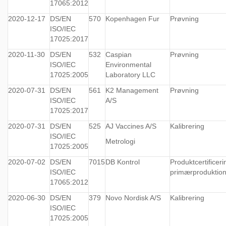
17065:2012
2020-12-17
DS/EN
570
Kopenhagen Fur
Prøvning
ISO/IEC
17025:2017
2020-11-30
DS/EN
532
Caspian
Prøvning
ISO/IEC
Environmental
17025:2005
Laboratory LLC
2020-07-31
DS/EN
561
K2 Management
Prøvning
ISO/IEC
A/S
17025:2017
2020-07-31
DS/EN
525
AJ Vaccines A/S
Kalibrering
ISO/IEC
Metrologi
17025:2005
2020-07-02
DS/EN
7015
DB Kontrol
Produktcertificer
ISO/IEC
primærproduktio
17065:2012
2020-06-30
DS/EN
379
Novo Nordisk A/S
Kalibrering
ISO/IEC
17025:2005