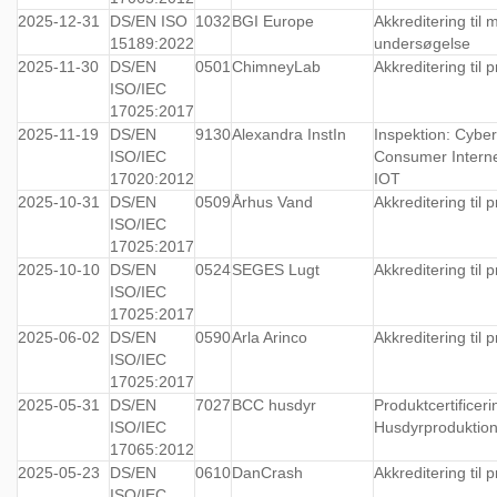
2025-12-31
DS/EN ISO
1032
BGI Europe
Akkreditering til 
15189:2022
undersøgelse
2025-11-30
DS/EN
0501
ChimneyLab
Akkreditering til 
ISO/IEC
17025:2017
2025-11-19
DS/EN
9130
Alexandra InstIn
Inspektion: Cyber
ISO/IEC
Consumer Interne
17020:2012
IOT
2025-10-31
DS/EN
0509
Århus Vand
Akkreditering til 
ISO/IEC
17025:2017
2025-10-10
DS/EN
0524
SEGES Lugt
Akkreditering til 
ISO/IEC
17025:2017
2025-06-02
DS/EN
0590
Arla Arinco
Akkreditering til 
ISO/IEC
17025:2017
2025-05-31
DS/EN
7027
BCC husdyr
Produktcertificeri
ISO/IEC
Husdyrproduktio
17065:2012
2025-05-23
DS/EN
0610
DanCrash
Akkreditering til 
ISO/IEC