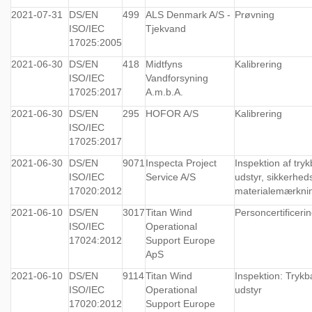
2021-07-31
DS/EN
499
ALS Denmark A/S -
Prøvning
ISO/IEC
Tjekvand
17025:2005
2021-06-30
DS/EN
418
Midtfyns
Kalibrering
ISO/IEC
Vandforsyning
17025:2017
A.m.b.A.
2021-06-30
DS/EN
295
HOFOR A/S
Kalibrering
ISO/IEC
17025:2017
2021-06-30
DS/EN
9071
Inspecta Project
Inspektion af tr
ISO/IEC
Service A/S
udstyr, sikkerheds
17020:2012
materialemærkni
2021-06-10
DS/EN
3017
Titan Wind
Personcertificeri
ISO/IEC
Operational
17024:2012
Support Europe
ApS
2021-06-10
DS/EN
9114
Titan Wind
Inspektion: Tryk
ISO/IEC
Operational
udstyr
17020:2012
Support Europe