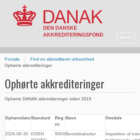
N
a
Toggle n
v
i
g
Forside
Find en akkrediteret virksomhed
a
Ophørte akkrediteringer
t
i
Ophørte akkrediteringer
o
n
Ophørte DANAK akkrediteringer siden 2019
Ophørsdato
Standard
Reg.
Navn
Område
nr.
2026-06-30
DS/EN
9054
Beredskabsstyr.
Inspektion af tra
ISO/IEC
trykbærende udst