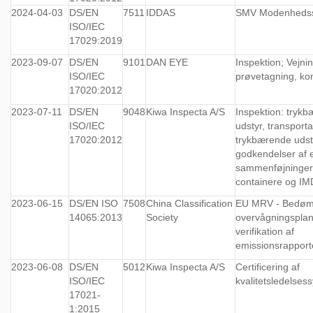
2024-04-03
DS/EN
7511
IDDAS
SMV Modenheds
ISO/IEC
17029:2019
2023-09-07
DS/EN
9101
DAN EYE
Inspektion; Vejnin
ISO/IEC
prøvetagning, ko
17020:2012
2023-07-11
DS/EN
9048
Kiwa Inspecta A/S
Inspektion: tryk
ISO/IEC
udstyr, transporta
17020:2012
trykbærende udst
godkendelser af 
sammenføjninger,
containere og I
2023-06-15
DS/EN ISO
7508
China Classification
EU MRV - Bedøm
14065:2013
Society
overvågningsplan
verifikation af
emissionsrapport
2023-06-08
DS/EN
5012
Kiwa Inspecta A/S
Certificering af
ISO/IEC
kvalitetsledelses
17021-
1:2015