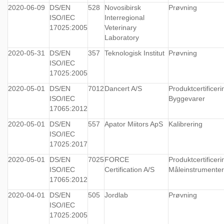
2020-06-09
DS/EN
528
Novosibirsk
Prøvning
ISO/IEC
Interregional
17025:2005
Veterinary
Laboratory
2020-05-31
DS/EN
357
Teknologisk Institut
Prøvning
ISO/IEC
17025:2005
2020-05-01
DS/EN
7012
Dancert A/S
Produktcertificeri
ISO/IEC
Byggevarer
17065:2012
2020-05-01
DS/EN
557
Apator Miitors ApS
Kalibrering
ISO/IEC
17025:2017
2020-05-01
DS/EN
7025
FORCE
Produktcertificeri
ISO/IEC
Certification A/S
Måleinstrumenter
17065:2012
2020-04-01
DS/EN
505
Jordlab
Prøvning
ISO/IEC
17025:2005