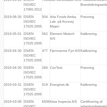
ISO/IEC
Brandsikringsan
17065:2012
2019-08-30
DS/EN
504
Arla Foods Amba,
Prøvning
ISO/IEC
Lab. på Korsvej
17025:2005
Mejeri
2019-05-01
DS/EN
562
Element Metech
Kalibrering
ISO/IEC
A/S
17025:2005
2019-04-30
DS/EN
477
Fjernvarme Fyn A/S
Kalibrering
ISO/IEC
17025:2005
2019-04-30
DS/EN
284
ConTest
Prøvning
ISO/IEC
17025:2005
2019-03-31
DS/EN
519
Energinet.dk
Kalibrering
ISO/IEC
17025:2005
2019-03-08
DS/EN
6506
Kiwa Inspecta A/S
Certificering af
ISO/IEC
arbejdsmiljølede