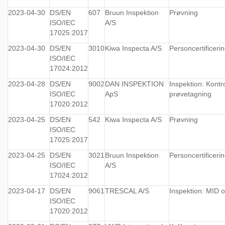
2023-04-30
DS/EN
607
Bruun Inspektion
Prøvning
ISO/IEC
A/S
17025:2017
2023-04-30
DS/EN
3010
Kiwa Inspecta A/S
Personcertificeri
ISO/IEC
17024:2012
2023-04-28
DS/EN
9002
DAN INSPEKTION
Inspektion: Kontr
ISO/IEC
ApS
prøvetagning
17020:2012
2023-04-25
DS/EN
542
Kiwa Inspecta A/S
Prøvning
ISO/IEC
17025:2017
2023-04-25
DS/EN
3021
Bruun Inspektion
Personcertificeri
ISO/IEC
A/S
17024:2012
2023-04-17
DS/EN
9061
TRESCAL A/S
Inspektion: MID 
ISO/IEC
17020:2012