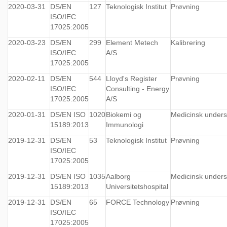
2020-03-31
DS/EN
127
Teknologisk Institut
Prøvning
ISO/IEC
17025:2005
2020-03-23
DS/EN
299
Element Metech
Kalibrering
ISO/IEC
A/S
17025:2005
2020-02-11
DS/EN
544
Lloyd's Register
Prøvning
ISO/IEC
Consulting - Energy
17025:2005
A/S
2020-01-31
DS/EN ISO
1020
Biokemi og
Medicinsk under
15189:2013
Immunologi
2019-12-31
DS/EN
53
Teknologisk Institut
Prøvning
ISO/IEC
17025:2005
2019-12-31
DS/EN ISO
1035
Aalborg
Medicinsk under
15189:2013
Universitetshospital
2019-12-31
DS/EN
65
FORCE Technology
Prøvning
ISO/IEC
17025:2005