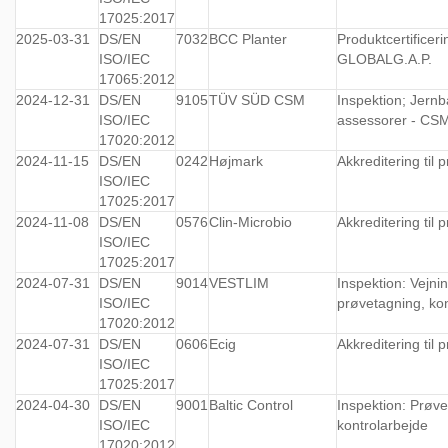
17025:2017
2025-03-31
DS/EN
7032
BCC Planter
Produktcertificeri
ISO/IEC
GLOBALG.A.P.
17065:2012
2024-12-31
DS/EN
9105
TÜV SÜD CSM
Inspektion; Jern
ISO/IEC
assessorer - CS
17020:2012
2024-11-15
DS/EN
0242
Højmark
Akkreditering til 
ISO/IEC
17025:2017
2024-11-08
DS/EN
0576
Clin-Microbio
Akkreditering til 
ISO/IEC
17025:2017
2024-07-31
DS/EN
9014
VESTLIM
Inspektion: Vejnin
ISO/IEC
prøvetagning, ko
17020:2012
2024-07-31
DS/EN
0606
Ecig
Akkreditering til 
ISO/IEC
17025:2017
2024-04-30
DS/EN
9001
Baltic Control
Inspektion: Prøve
ISO/IEC
kontrolarbejde
17020:2012