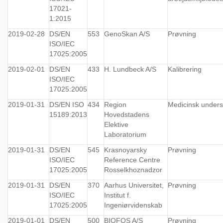
17021-
1:2015
2019-02-28
DS/EN
553
GenoSkan A/S
Prøvning
ISO/IEC
17025:2005
2019-02-01
DS/EN
433
H. Lundbeck A/S
Kalibrering
ISO/IEC
17025:2005
2019-01-31
DS/EN ISO
434
Region
Medicinsk under
15189:2013
Hovedstadens
Elektive
Laboratorium
2019-01-31
DS/EN
545
Krasnoyarsky
Prøvning
ISO/IEC
Reference Centre
17025:2005
Rosselkhoznadzor
2019-01-31
DS/EN
370
Aarhus Universitet,
Prøvning
ISO/IEC
Institut f.
17025:2005
Ingeniørvidenskab
2019-01-01
DS/EN
500
BIOFOS A/S
Prøvning