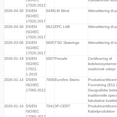
17020:2012
2026-04-30
DS/EN
0438
LM Wind
Akkreditering til 
ISO/IEC
17025:2017
2026-04-30
DS/EN
0621
EPC LAB
Akkreditering til 
ISO/IEC
17025:2017
2026-03-06
DS/EN
0605
TSG Skævinge
Akkreditering til k
ISO/IEC
17025:2017
2026-01-19
DS/EN
5007
Presafe
Certificering af
ISO/IEC
ledelsessystemer:
17021-
medicinsk udstyr
1:2015
2026-01-14
DS/EN
7006
Eurofins Steins
Produktcertificeri
ISO/IEC
Forordning (EU)
17065:2012
Geografiske bete
traditionelle speci
fakultative kvalit
2026-01-14
DS/EN
7041
3P-CERT
Produktcertificeri
ISO/IEC
Kabelproduktion
17065:2012