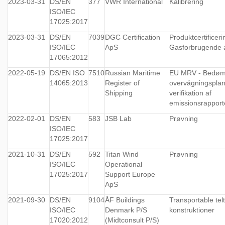
2023-03-31
DS/EN
377
VWR International
Kalibrering
ISO/IEC
17025:2017
2023-03-31
DS/EN
7039
DGC Certification
Produktcertificeri
ISO/IEC
ApS
Gasforbrugende 
17065:2012
2022-05-19
DS/EN ISO
7510
Russian Maritime
EU MRV - Bedøm
14065:2013
Register of
overvågningsplan
Shipping
verifikation af
emissionsrapport
2022-02-01
DS/EN
583
JSB Lab
Prøvning
ISO/IEC
17025:2017
2021-10-31
DS/EN
592
Titan Wind
Prøvning
ISO/IEC
Operational
17025:2017
Support Europe
ApS
2021-09-30
DS/EN
9104
ÅF Buildings
Transportable tel
ISO/IEC
Denmark P/S
konstruktioner
17020:2012
(Midtconsult P/S)