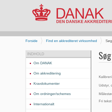
N
a
v
i
D
Forside
Find en akkrediteret virksomhed
Søg
g
u
a
e
Søg 
INDHOLD
t
r
i
h
Om DANAK
o
e
n
r
Om akkreditering
:
Kalibre
Kravdokumenter
Udstyr, 
Om ordninger/schemes
Målestø
Fri tekst
Internationalt