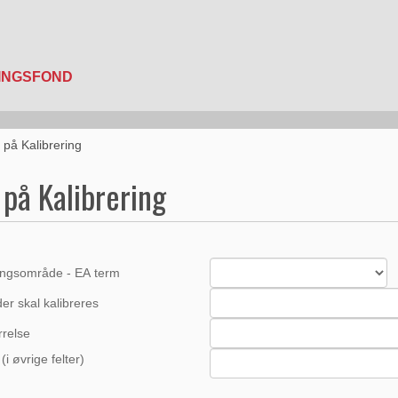
 på Kalibrering
på Kalibrering
ringsområde - EA term
der skal kalibreres
rrelse
 (i øvrige felter)