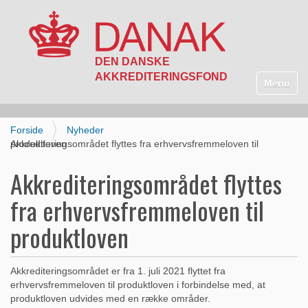
N
a
Toggle n
v
i
g
Forside
Nyheder
a
Akkrediteringsområdet flyttes fra erhvervsfremmeloven til produktloven
t
i
Akkrediteringsområdet flyttes
o
n
fra erhvervsfremmeloven til
produktloven
Akkrediteringsområdet er fra 1. juli 2021 flyttet fra
erhvervsfremmeloven til produktloven i forbindelse med, at
produktloven udvides med en række områder.