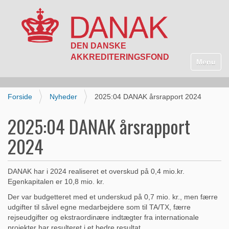
N
a
Toggle n
v
i
g
Forside
Nyheder
2025:04 DANAK årsrapport 2024
a
t
2025:04 DANAK årsrapport
i
o
2024
n
DANAK har i 2024 realiseret et overskud på 0,4 mio.kr.
Egenkapitalen er 10,8 mio. kr.
Der var budgetteret med et underskud på 0,7 mio. kr., men færre
udgifter til såvel egne medarbejdere som til TA/TX, færre
rejseudgifter og ekstraordinære indtægter fra internationale
projekter har resulteret i et bedre resultat.