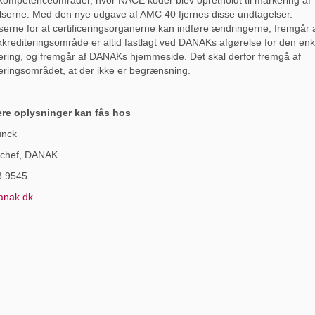
lserne. Med den nye udgave af AMC 40 fjernes disse undtagelser.
serne for at certificeringsorganerne kan indføre ændringerne, fremgår
kkrediteringsområde er altid fastlagt ved DANAKs afgørelse for den enk
ering, og fremgår af DANAKs hjemmeside. Det skal derfor fremgå af
eringsområdet, at der ikke er begrænsning.
ere oplysninger kan fås hos
unck
tschef, DANAK
3 9545
nak.dk