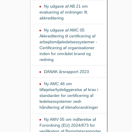
Ny udgave af AB 21 om
evaluering af ordninger ift.
akkreditering
Ny udgave af AMC 05
Akkreditering til certificering af
arbejdsmiljøledelsessystemer -
Certificering af organisationer
inden for området brand og
redning
DANAK årsrapport 2023
Ny AMC 46 om
tilføjelse/tydeliggørelse af krav i
standarder for certificering af
ledelsessystemer vedr.
håndtering af klimaforandringer
Ny AMV 05 om indførelse af
Forordning (EU) 2024/873 for
verifikation af Basisdatarapporter