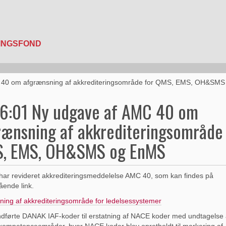
 40 om afgrænsning af akkrediteringsområde for QMS, EMS, OH&SM
6:01 Ny udgave af AMC 40 om
rænsning af akkrediteringsområde 
, EMS, OH&SMS og EnMS
ar revideret akkrediteringsmeddelelse AMC 40, som kan findes på
ende link.
ing af akkrediteringsområde for ledelsessystemer
ndførte DANAK IAF-koder til erstatning af NACE koder med undtagelse 
kompetenceområder, hvor NACE koder blev opretholdt til markering af