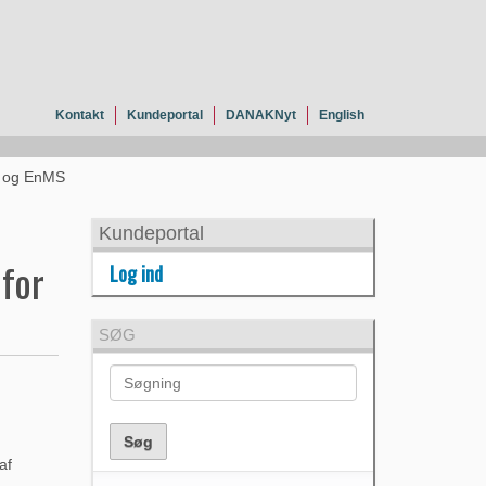
Kontakt
Kundeportal
DANAKNyt
English
S og EnMS
Kundeportal
for
Log ind
SØG
af