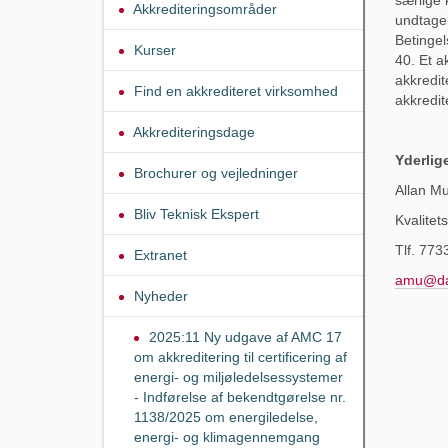
Akkrediteringsområder
undtage
Betingel
Kurser
40. Et a
akkredit
Find en akkrediteret virksomhed
akkredit
Akkrediteringsdage
Yderlig
Brochurer og vejledninger
Allan M
Bliv Teknisk Ekspert
Kvalite
Tlf. 773
Extranet
amu@da
Nyheder
2025:11 Ny udgave af AMC 17
om akkreditering til certificering af
energi- og miljøledelsessystemer
- Indførelse af bekendtgørelse nr.
1138/2025 om energiledelse,
energi- og klimagennemgang