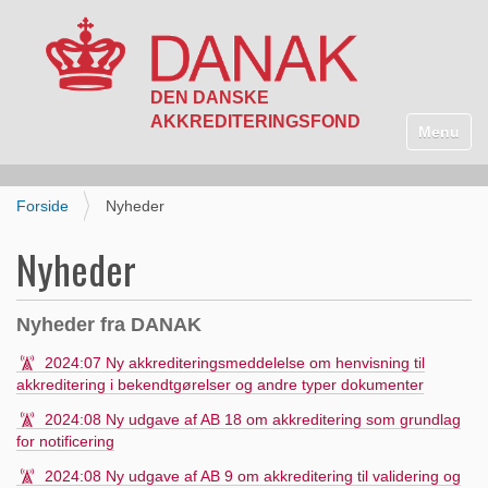
N
a
Toggle n
v
i
g
Forside
Nyheder
a
t
Nyheder
i
o
n
Nyheder fra DANAK
2024:07 Ny akkrediteringsmeddelelse om henvisning til
akkreditering i bekendtgørelser og andre typer dokumenter
2024:08 Ny udgave af AB 18 om akkreditering som grundlag
for notificering
2024:08 Ny udgave af AB 9 om akkreditering til validering og