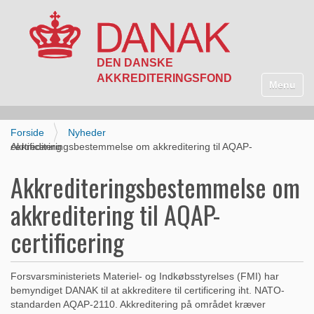
N
a
Toggle n
v
i
g
Forside
Nyheder
a
Akkrediteringsbestemmelse om akkreditering til AQAP-certificering
t
i
Akkrediteringsbestemmelse om
o
n
akkreditering til AQAP-
certificering
Forsvarsministeriets Materiel- og Indkøbsstyrelses (FMI) har
bemyndiget DANAK til at akkreditere til certificering iht. NATO-
standarden AQAP-2110. Akkreditering på området kræver