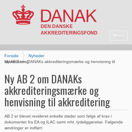
N
a
Toggle n
v
i
g
Forside
Nyheder
a
Ny AB 2 om DANAKs akkrediteringsmærke og henvisning til akkreditering
t
i
Ny AB 2 om DANAKs
o
n
akkrediteringsmærke og
henvisning til akkreditering
AB 2 er blevet revideret enkelte steder som følge af krav i
dokumenter fra EA og ILAC samt mht. tydeliggørelse. Følgende
ændringer er indført: