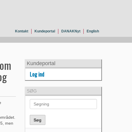
Kontakt
Kundeportal
DANAKNyt
English
 om
Kundeportal
og
Log ind
SØG
e
området.
15, men