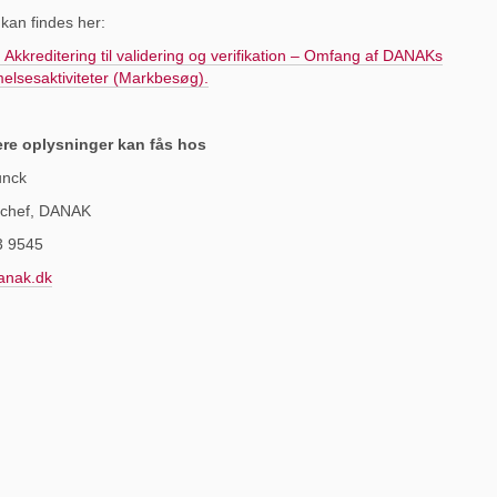
kan findes her:
Akkreditering til validering og verifikation – Omfang af DANAKs
lsesaktiviteter (Markbesøg).
ere oplysninger kan fås hos
unck
tschef, DANAK
3 9545
nak.dk