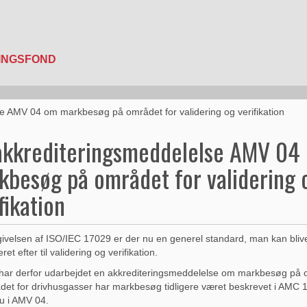
e AMV 04 om markbesøg på området for validering og verifikation
akkrediteringsmeddelelse AMV 04
kbesøg på området for validering 
fikation
velsen af ISO/IEC 17029 er der nu en generel standard, man kan bliv
ret efter til validering og verifikation.
ar derfor udarbejdet en akkrediteringsmeddelelse om markbesøg på 
et for drivhusgasser har markbesøg tidligere været beskrevet i AMC 
u i AMV 04.