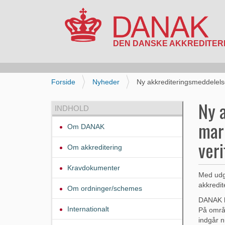
N
a
v
i
D
Forside
Nyheder
Ny akkrediteringsmeddelels
g
u
a
e
Ny 
INDHOLD
t
r
i
mar
h
Om DANAK
o
e
n
veri
r
Om akkreditering
:
Kravdokumenter
Med udgi
akkredite
Om ordninger/schemes
DANAK h
Internationalt
På områd
indgår n