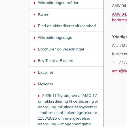
Akkrediteringsområder
AMV 04 
Kurser
AMV 04: 
bedømme
Find en akkrediteret virksomhed
Yderlig
Akkrediteringsdage
Allan M
Brochurer og vejledninger
Kvalite
Bliv Teknisk Ekspert
Tlf. 773
amu@da
Extranet
Nyheder
2025:11 Ny udgave af AMC 17
om akkreditering til certificering af
energi- og miljøledelsessystemer
- Indførelse af bekendtgørelse nr.
1138/2025 om energiledelse,
energi- og klimagennemgang