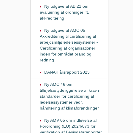
Ny udgave af AB 21 om
evaluering af ordninger ift.
akkreditering
Ny udgave af AMC 05
Akkreditering til certificering af
arbejdsmiljøledelsessystemer -
Certificering af organisationer
inden for området brand og
redning
DANAK årsrapport 2023
Ny AMC 46 om
tilføjelse/tydeliggørelse af krav i
standarder for certificering af
ledelsessystemer vedr.
håndtering af klimaforandringer
Ny AMV 05 om indførelse af
Forordning (EU) 2024/873 for
verifikation af Basisdatarapporter