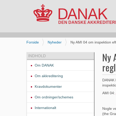
N
a
v
i
D
Forside
Nyheder
Ny AMI 04 om inspektion eft
g
u
a
e
Ny 
INDHOLD
t
r
i
reg
h
Om DANAK
o
e
n
r
Om akkreditering
:
DANAK ha
inspekti
Kravdokumenter
AMI 04:
Om ordninger/schemes
Internationalt
Nogle ve
(the Gra