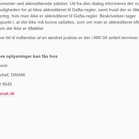
menter ved akkrediterede ydelser. Ud fra den dialog informeres der nu
ligheden for at blive akkrediteret til Gafta-regler, samt hvad der er till
ering, hvis man ikke er akkrediteret til Gafta-regler. Beskrivelsen tager
unkt i, at det ikke må kunne opfattes, som om man er akkrediteret eft
vis det ikke er tilfældet.
ive tid til indførelse af en ændret praksis er der i AMI 04 anført termine
ere oplysninger kan fås hos
unck
tschef, DANAK
3 9545
nak.dk