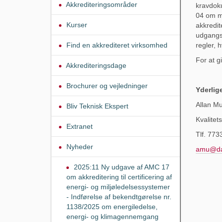
Akkrediteringsområder
kravdoku
04 om mu
Kurser
akkredit
udgangsp
Find en akkrediteret virksomhed
regler, h
For at g
Akkrediteringsdage
Brochurer og vejledninger
Yderlig
Allan M
Bliv Teknisk Ekspert
Kvalite
Extranet
Tlf. 773
Nyheder
amu@da
2025:11 Ny udgave af AMC 17
om akkreditering til certificering af
energi- og miljøledelsessystemer
- Indførelse af bekendtgørelse nr.
1138/2025 om energiledelse,
energi- og klimagennemgang