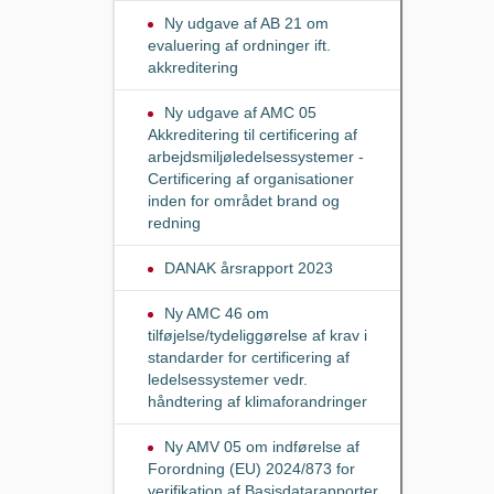
Ny udgave af AB 21 om
evaluering af ordninger ift.
akkreditering
Ny udgave af AMC 05
Akkreditering til certificering af
arbejdsmiljøledelsessystemer -
Certificering af organisationer
inden for området brand og
redning
DANAK årsrapport 2023
Ny AMC 46 om
tilføjelse/tydeliggørelse af krav i
standarder for certificering af
ledelsessystemer vedr.
håndtering af klimaforandringer
Ny AMV 05 om indførelse af
Forordning (EU) 2024/873 for
verifikation af Basisdatarapporter