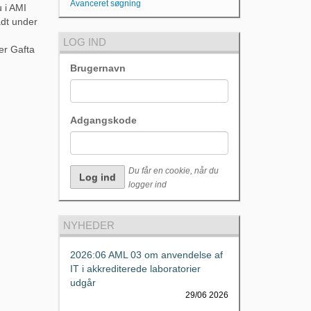
Avanceret søgning
 i AMI
adt under
LOG IND
er Gafta
Brugernavn
r.
Adgangskode
Du får en cookie, når du
logger ind
NYHEDER
2026:06 AML 03 om anvendelse af
IT i akkrediterede laboratorier
udgår
29/06 2026