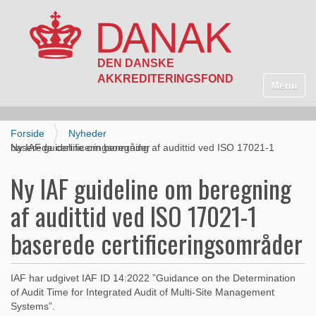
N
a
Toggle n
v
i
g
Forside
Nyheder
a
Ny IAF guideline om beregning af audittid ved ISO 17021-1 baserede certificeringsområder
t
i
Ny IAF guideline om beregning
o
n
af audittid ved ISO 17021-1
baserede certificeringsområder
IAF har udgivet IAF ID 14:2022 ”Guidance on the Determination
of Audit Time for Integrated Audit of Multi-Site Management
Systems”.