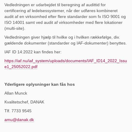
Vedledningen er udarbejdet til beregning af audittid for
certificering af ledelsessystemer, når der udføres kombineret
audit af en virksomhed efter flere standarder som fx ISO 9001 og
ISO 14001 samt ved audit af virksomheder med flere lokationer
(multi-site).
Vedledningen giver hjælp til hvilke og i hvilken rækkefølge, div.
gældende dokumenter (standarder og IAF-dokumenter) benyttes.
IAF ID 14:2022 kan findes her:
https://iaf.nu/iaf_system/uploads/documents/IAF_ID14_2022_Issu
e1_25052022.pdf
Yderligere oplysninger kan fås hos
Allan Munck
Kvalitetschef, DANAK
Tlf. 7733 9545
amu@danak.dk