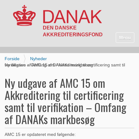
N
a
Toggle n
v
i
g
Forside
Nyheder
a
Ny udgave af AMC 15 om Akkreditering til certificering samt til verifikation – Omfang af DANAKs markbesøg
t
i
Ny udgave af AMC 15 om
o
n
Akkreditering til certificering
samt til verifikation – Omfang
af DANAKs markbesøg
AMC 15 er opdateret med følgende: