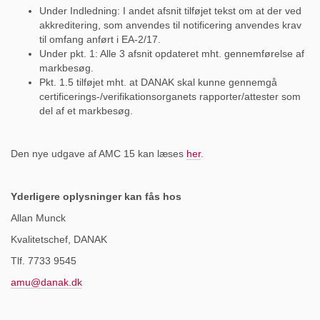
Under Indledning: I andet afsnit tilføjet tekst om at der ved
akkreditering, som anvendes til notificering anvendes krav
til omfang anført i EA-2/17.
Under pkt. 1: Alle 3 afsnit opdateret mht. gennemførelse af
markbesøg.
Pkt. 1.5 tilføjet mht. at DANAK skal kunne gennemgå
certificerings-/verifikationsorganets rapporter/attester som
del af et markbesøg.
Den nye udgave af AMC 15 kan læses
her
.
Yderligere oplysninger kan fås hos
Allan Munck
Kvalitetschef, DANAK
Tlf. 7733 9545
amu@danak.dk