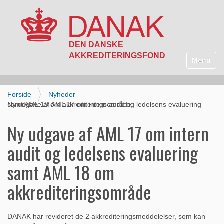
N
a
Toggle n
v
i
g
Forside
Nyheder
a
Ny udgave af AML 17 om intern audit og ledelsens evaluering samt AML 18 om akkrediteringsområde
t
i
Ny udgave af AML 17 om intern
o
n
audit og ledelsens evaluering
samt AML 18 om
akkrediteringsområde
DANAK har revideret de 2 akkrediteringsmeddelelser, som kan