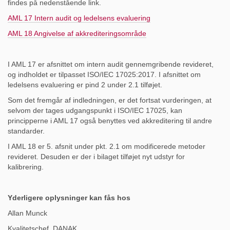
findes på nedenstående link.
AML 17 Intern audit og ledelsens evaluering
AML 18 Angivelse af akkrediteringsområde
I AML 17 er afsnittet om intern audit gennemgribende revideret,
og indholdet er tilpasset ISO/IEC 17025:2017. I afsnittet om
ledelsens evaluering er pind 2 under 2.1 tilføjet.
Som det fremgår af indledningen, er det fortsat vurderingen, at
selvom der tages udgangspunkt i ISO/IEC 17025, kan
principperne i AML 17 også benyttes ved akkreditering til andre
standarder.
I AML 18 er 5. afsnit under pkt. 2.1 om modificerede metoder
revideret. Desuden er der i bilaget tilføjet nyt udstyr for
kalibrering.
Yderligere oplysninger kan fås hos
Allan Munck
Kvalitetschef, DANAK