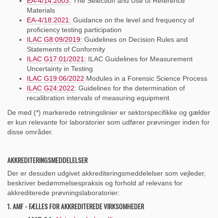
EA-4/14:2003:
The Selection and Use of Reference
Materials
EA-4/18:2021:
Guidance on the level and frequency of
proficiency testing participation
ILAC G8:09/2019:
Guidelines on Decision Rules and
Statements of Conformity
ILAC G17:01/2021:
ILAC Guidelines for Measurement
Uncertainty in Testing
ILAC G19:06/2022
Modules in a Forensic Science Process
ILAC G24:2022
: Guidelines for the determination of
recalibration intervals of measuring equipment
De med (*) markerede retningslinier er sektorspecifikke og gælder
er kun relevante for laboratorier som udfører prøvninger inden for
disse områder.
AKKREDITERINGSMEDDELELSER
Der er desuden udgivet akkrediteringsmeddelelser som vejleder,
beskriver bedømmelsespraksis og forhold af relevans for
akkrediterede prøvningslaboratorier:
1. AMF - FÆLLES FOR AKKREDITEREDE VIRKSOMHEDER