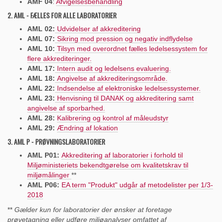
AMF 04
:
Afvigelsesbehandling
2. AML - FÆLLES FOR ALLE LABORATORIER
AML 02:
Udvidelser af akkreditering
AML 07:
Sikring mod pression og negativ indflydelse
AML 10:
Tilsyn med overordnet fælles ledelsessystem for
flere akkrediteringer.
AML 17:
Intern audit og ledelsens evaluering.
AML 18:
Angivelse af akkrediteringsområde.
AML 22:
Indsendelse af elektroniske ledelsessystemer.
AML 23:
Henvisning til DANAK og akkreditering samt
angivelse af sporbarhed.
AML 28:
Kalibrering og kontrol af måleudstyr
AML 29:
Ændring af lokation
3. AML P - PRØVNINGSLABORATORIER
AML P01:
Akkreditering af laboratorier i forhold til
Miljøministeriets bekendtgørelse om kvalitetskrav til
miljømålinger
**
AML P06:
EA term "Produkt" udgår af metodelister per 1/3-
2018
**
Gælder kun for laboratorier der ønsker at foretage
prøvetagning eller udføre miljøanalyser omfattet af