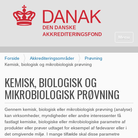
N
a
Toggle n
v
i
g
Forside
Akkrediteringsområder
Prøvning
a
Kemisk, biologisk og mikrobiologisk prøvning
t
i
KEMISK, BIOLOGISK OG
o
n
MIKROBIOLOGISK PRØVNING
Gennem kemisk, biologisk eller mikrobiologisk prøvning (analyse)
kan virksomheder, myndigheder eller andre interessenter få
fastlagt kemiske, biologiske eller mikrobiologiske parametre af
produkter eller prøver udtaget for eksempel af fødevarer eller i
det omgivende miljø. I mange tilfælde skal disse parametre